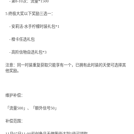
- 第
8-10
次：流量
*
1500
5.终极大奖以下奖励三选一：
- 安莉洁
-
水手柠檬时装礼包
*1
- 橙卡任选礼包
- 高阶信物自选礼包
*3
注意：同一时装重复获取只能享有一个，已拥有此时装的天使可选择其
他奖励。
维护补偿：
「流量
500
」、「额外信号
50
」
补偿范围：
11月
07
日
11:00
前创角且天使等级达到
5
级可领取