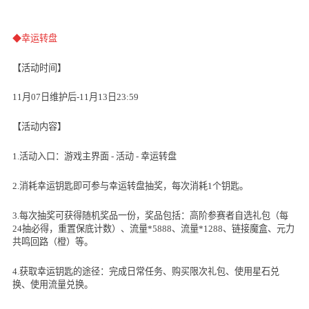
◆幸运转盘
【活动时间】
11月
07
日维护后
-11
月
13
日
23:59
【活动内容】
1.活动入口：游戏主界面
-
活动
-
幸运转盘
2.消耗幸运钥匙即可参与幸运转盘抽奖，每次消耗
1
个钥匙。
3.每次抽奖可获得随机奖品一份，奖品包括：高阶参赛者自选礼包（每
24
抽必得，重置保底计数）、流量
*5888
、流量
*1288
、链接魔盒、元力
共鸣回路（橙）等。
4.获取幸运钥匙的途径：完成日常任务、购买限次礼包、使用星石兑
换、使用流量兑换。