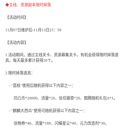
◆主线、资源副本限时掉落
【活动时间】
11月
07
日维护后
-11
月
13
日
23
：
59
【活动内容】
1.活动期间，通过主线关卡、资源募集关卡，有机会获得限时掉落道
具，每天最多累计获得
20
个。
2.限时掉落道具：
- “荔枝”使用后随机获得以下内容之一：
·凹凸币
*20000
、流量
*20
、信任徽章
*20
、图腾随机礼包
A*1
。
- “麒麟大西瓜”使用可随机获得以下内容之一：
·信物券
*40
、流量
*188
、闪耀星尘
*40
、元力改造剂
*30
。