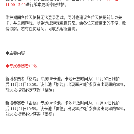
11:00-15:00
进行版本更新停服维护。
维护期间各位天使将无法登录游戏，同时也建议各位天使提前结束关
卡，并关闭游戏，以免造成游戏数据异常。给各位天使带来的不便，敬
请谅解。若有任何疑问，可联系客服咨询。
◆主要内容
◆专属参赛者
UP
池
新增参赛者「格瑞」专属
UP
卡池，卡池开放时间为：
11
月
07
日维护
后
-11
月
21
日
10:59
。该卡池「格瑞」出现率占
S
阶参赛者出现率的
50%
，
前
50
次搜索必定获得「格瑞」
新增参赛者「雷德」专属
UP
卡池，卡池开放时间为：
11
月
07
日维护
后
-11
月
21
日
10:59
。该卡池「雷德」出现率占
S
阶参赛者出现率的
50%
，
前
50
次搜索必定获得「雷德」