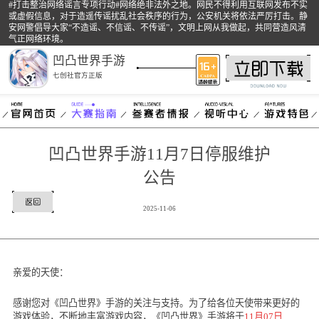
#打击整治网络谣言专项行动#网络绝非法外之地。网民不得利用互联网发布不实
或虚假信息，对于造遥传谣扰乱社会秩序的行为，公安机关将依法严厉打击。静
安网警倡导大家“不造谣、不信谣、不传谣”，文明上网从我做起，共同营造风清
气正网络环境。
凹凸世界手游
七创社官方正版
凹凸世界手游11月7日停服维护
公告
2025-11-06
亲爱的天使：
感谢您对《凹凸世界》手游的关注与支持。为了给各位天使带来更好的
游戏体验，不断地丰富游戏内容，《凹凸世界》手游将于
11
月
07
日