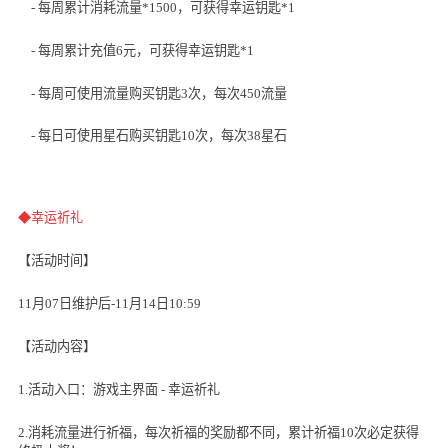
- 每周累计消耗流量
*1500
，可获得幸运钥匙
*1
- 每周累计充值
6
元，可获得幸运钥匙
*1
- 每周可使用流量购买钥匙
3
次，每次
450
流量
- 每日可使用星石购买钥匙
10
次，每次
38
星石
◆幸运祈礼
【活动时间】
11月
07
日维护后
-11
月
14
日
10:59
【活动内容】
1.活动入口：游戏主界面
-
幸运祈礼
2.消耗流量进行祈福，每次祈福的奖励都不同，累计祈福
10
次必定获得