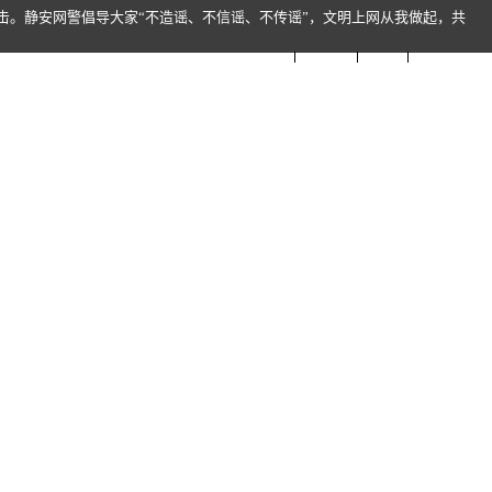
击。静安网警倡导大家“不造谣、不信谣、不传谣”，文明上网从我做起，共