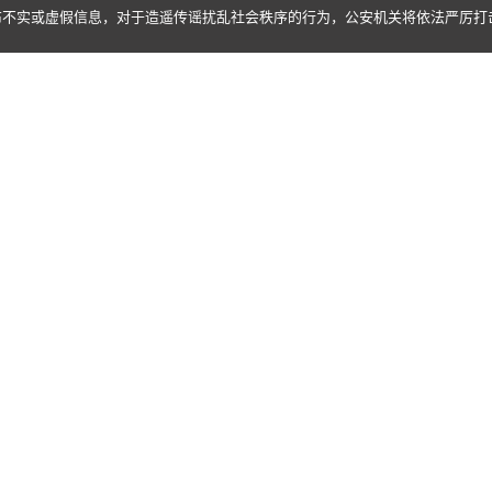
布不实或虚假信息，对于造遥传谣扰乱社会秩序的行为，公安机关将依法严厉打