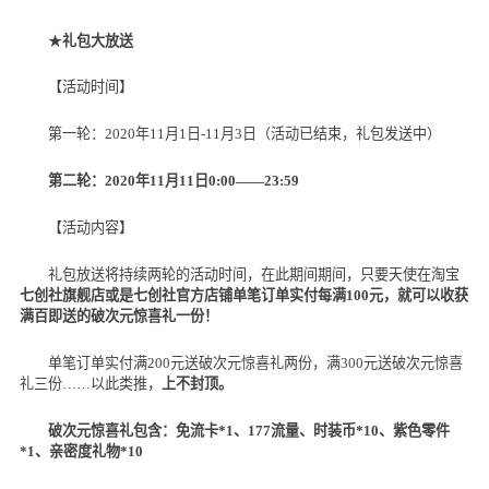
★
礼包大放送
【活动时间】
第一轮：
2020
年
11
月
1
日
-11
月
3
日（活动已结束，礼包发送中）
第二轮：
2020
年
11
月
11
日
0:00——23:59
【活动内容】
礼包放送将持续两轮的活动时间，在此期间期间，只要天使在淘宝
七创社旗舰店或是七创社官方店铺单笔订单实付每满
100
元，就可以收获
满百即送的破次元惊喜礼一份！
单笔订单实付满
200
元送破次元惊喜礼两份，满
300
元送破次元惊喜
礼三份
……
以此类推，
上不封顶。
破次元惊喜礼包含：免流卡
*1
、
177
流量、时装币
*10
、紫色零件
*1
、亲密度礼物
*10