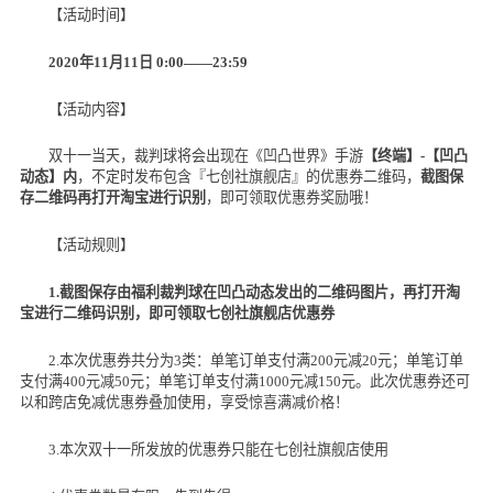
【活动时间】
2020
年
11
月
11
日
0:00——23:59
【活动内容】
双十一当天，裁判球将会出现在《凹凸世界》手游
【终端】
-
【凹凸
动态】内
，不定时发布包含『七创社旗舰店』的优惠券二维码，
截图保
存二维码再打开淘宝进行识别
，即可领取优惠券奖励哦！
【活动规则】
1.
截图保存由福利裁判球在凹凸动态发出的二维码图片，再打开淘
宝进行二维码识别，即可领取七创社旗舰店优惠券
2.本次优惠券共分为
3
类：单笔订单支付满
200
元减
20
元；单笔订单
支付满
400
元减
50
元；单笔订单支付满
1000
元减
150
元。此次优惠券还可
以和跨店免减优惠券叠加使用，享受惊喜满减价格！
3.本次双十一所发放的优惠券只能在七创社旗舰店使用