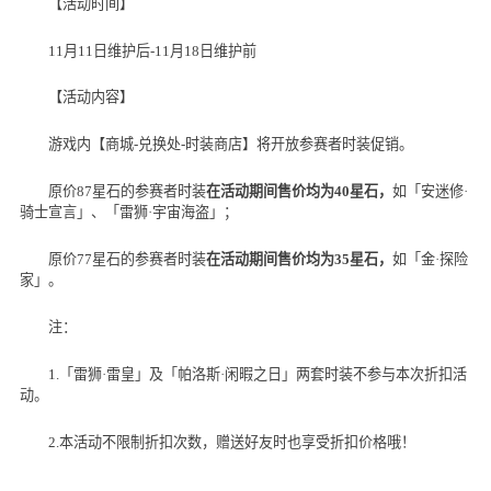
【活动时间】
11月
11
日维护后
-11
月
18
日维护前
【活动内容】
游戏内【商城
-
兑换处
-
时装商店】将开放参赛者时装促销。
原价
87
星石的参赛者时装
在活动期间售价均为
40
星石，
如「安迷修
·
骑士宣言」、「雷狮
·
宇宙海盗」；
原价
77
星石的参赛者时装
在活动期间售价均为
35
星石，
如「金
·
探险
家」。
注：
1.「雷狮
·
雷皇」及「帕洛斯
·
闲暇之日」两套时装不参与本次折扣活
动。
2.本活动不限制折扣次数，赠送好友时也享受折扣价格哦！