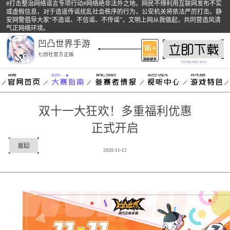
#打击整治网络谣言专项行动#网络绝非法外之地。网民不得利用互联网发布不实
或虚假信息，对于造遥传谣扰乱社会秩序的行为，公安机关将依法严厉打击。静
安网警倡导大家“不造谣、不信谣、不传谣”，文明上网从我做起，共同营造风清
气正网络环境。
凹凸世界手游
七创社官方正版
双十一大狂欢！多重福利优惠
正式开启
2020-11-12